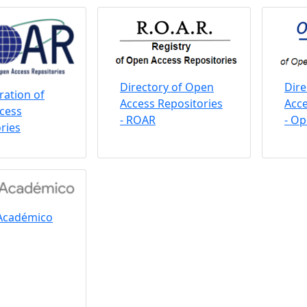
Directory of Open
Dire
ation of
Access Repositories
Acce
cess
- ROAR
- O
ries
Académico