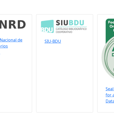
Nacional de
SIU-BDU
rios
s
Seal
for 
Data