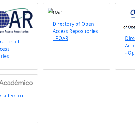
Directory of Open
Access Repositories
Dire
- ROAR
ation of
Acce
cess
- O
ries
Académico