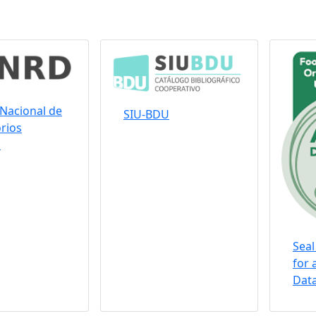
Nacional de
SIU-BDU
rios
s
Seal
for 
Data