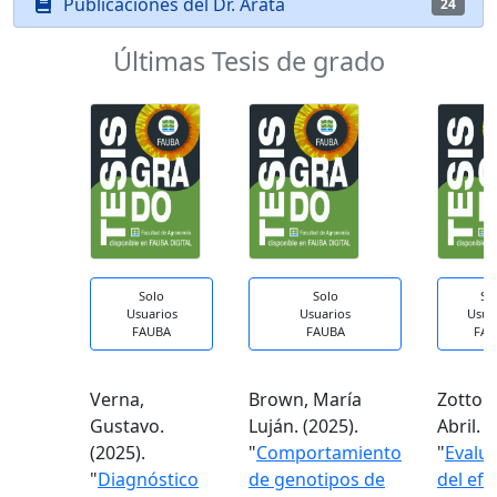
Publicaciones del Dr. Arata
24
Últimas Tesis de grado
Solo
Solo
So
Usuarios
Usuarios
Usua
FAUBA
FAUBA
FAU
Verna,
Brown, María
Zottola
Gustavo.
Luján. (2025).
Abril. (
(2025).
"
Comportamiento
"
Evalu
"
Diagnóstico
de genotipos de
del efe