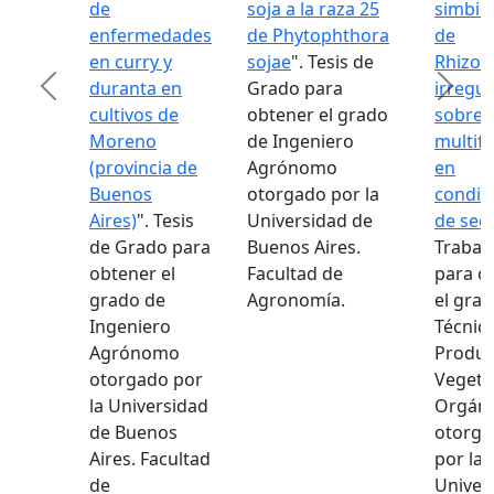
de
soja a la raza 25
simbió
enfermedades
de Phytophthora
de
en curry y
sojae
". Tesis de
Rhizop
Previous
Next
duranta en
Grado para
irregul
cultivos de
obtener el grado
sobre 
Moreno
de Ingeniero
multif
(provincia de
Agrónomo
en
Buenos
otorgado por la
condic
Aires)
". Tesis
Universidad de
de seq
de Grado para
Buenos Aires.
Trabajo
obtener el
Facultad de
para o
grado de
Agronomía.
el gra
Ingeniero
Técnic
Agrónomo
Produc
otorgado por
Vegeta
la Universidad
Orgáni
de Buenos
otorga
Aires. Facultad
por la
de
Univer