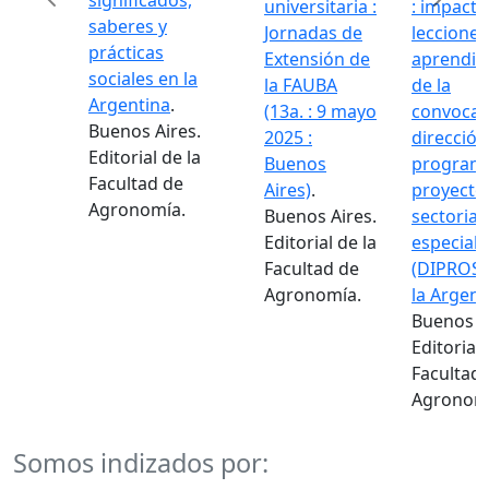
significados,
universitaria :
: impacto 
saberes y
Jornadas de
lecciones
prácticas
Extensión de
aprendid
Previous
Next
sociales en la
la FAUBA
de la
Argentina
.
(13a. : 9 mayo
convocato
Buenos Aires.
2025 :
dirección
Editorial de la
Buenos
programa
Facultad de
Aires)
.
proyectos
Agronomía.
Buenos Aires.
sectoriale
Editorial de la
especiale
Facultad de
(DIPROSE)
Agronomía.
la Argenti
Buenos Ai
Editorial d
Facultad 
Agronomí