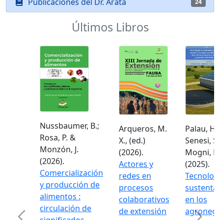
Publicaciones del Dr. Arata
24
Últimos Libros
Nussbaumer, B.;
Arqueros, M.
Palau, H.;
Rosa, P. &
X., (ed.)
Senesi, S. 
Monzón, J.
(2026).
Mogni, F. 
(2026).
Actores y
(2025).
Comercialización
redes en
Tecnologí
y producción de
procesos
sustentab
alimentos :
colaborativos
en los
circulación de
de extensión
agronego