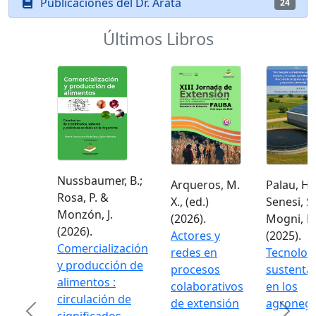
Publicaciones del Dr. Arata
24
Últimos Libros
Nussbaumer, B.;
Arqueros, M.
Palau, H.;
Rosa, P. &
X., (ed.)
Senesi, S. 
Monzón, J.
(2026).
Mogni, F. 
(2026).
Actores y
(2025).
Comercialización
redes en
Tecnolog
y producción de
procesos
sustentab
alimentos :
colaborativos
en los
circulación de
de extensión
agronego