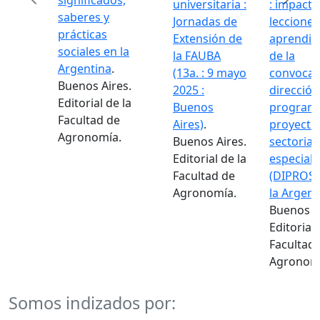
significados,
universitaria :
: impacto
saberes y
Jornadas de
lecciones
prácticas
Extensión de
aprendid
Previous
Next
sociales en la
la FAUBA
de la
Argentina
.
(13a. : 9 mayo
convocat
Buenos Aires.
2025 :
dirección
Editorial de la
Buenos
programa
Facultad de
Aires)
.
proyecto
Agronomía.
Buenos Aires.
sectoriale
Editorial de la
especiale
Facultad de
(DIPROSE
Agronomía.
la Argent
Buenos Ai
Editorial 
Facultad 
Agronomí