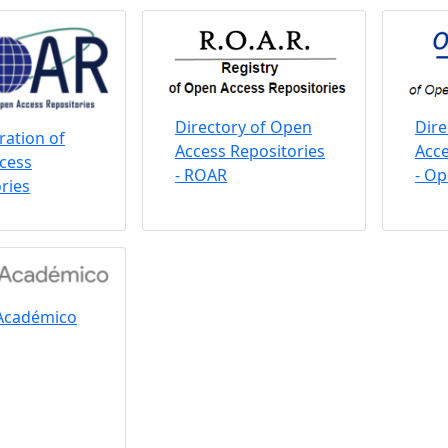
Directory of Open
Dire
ation of
Access Repositories
Acce
cess
- ROAR
- O
ries
Académico