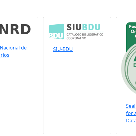
Nacional de
SIU-BDU
rios
s
Seal
for 
Data