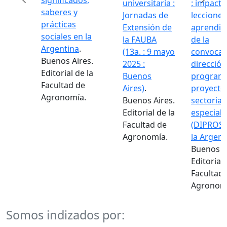
significados,
universitaria :
: impacto 
saberes y
Jornadas de
lecciones
prácticas
Extensión de
aprendid
Previous
Next
sociales en la
la FAUBA
de la
Argentina
.
(13a. : 9 mayo
convocato
Buenos Aires.
2025 :
dirección
Editorial de la
Buenos
programa
Facultad de
Aires)
.
proyectos
Agronomía.
Buenos Aires.
sectoriale
Editorial de la
especiale
Facultad de
(DIPROSE)
Agronomía.
la Argenti
Buenos Ai
Editorial d
Facultad 
Agronomí