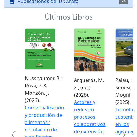
Publicaciones del Dr. Arata
24
Últimos Libros
Nussbaumer, B.;
Arqueros, M.
Palau, H.;
Rosa, P. &
X., (ed.)
Senesi, S. 
Monzón, J.
(2026).
Mogni, F. 
(2026).
Actores y
(2025).
Comercialización
redes en
Tecnologí
y producción de
procesos
sustentab
alimentos :
colaborativos
en los
circulación de
de extensión
agronego