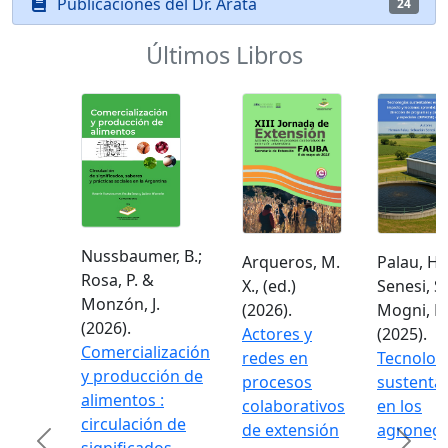
Publicaciones del Dr. Arata
24
Últimos Libros
Nussbaumer, B.;
Arqueros, M.
Palau, H.;
Rosa, P. &
X., (ed.)
Senesi, S.
Monzón, J.
(2026).
Mogni, F.
(2026).
Actores y
(2025).
Comercialización
redes en
Tecnolog
y producción de
procesos
sustenta
alimentos :
colaborativos
en los
circulación de
de extensión
agronego