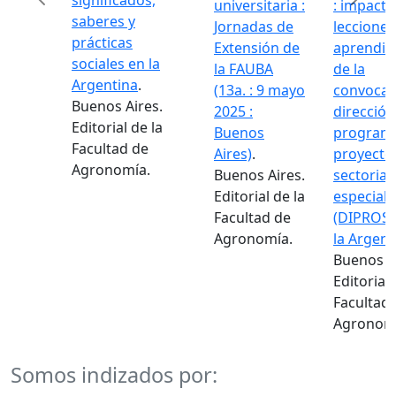
significados,
universitaria :
: impacto
saberes y
Jornadas de
lecciones
prácticas
Extensión de
aprendid
Previous
Next
sociales en la
la FAUBA
de la
Argentina
.
(13a. : 9 mayo
convocat
Buenos Aires.
2025 :
dirección
Editorial de la
Buenos
programa
Facultad de
Aires)
.
proyecto
Agronomía.
Buenos Aires.
sectorial
Editorial de la
especiale
Facultad de
(DIPROSE
Agronomía.
la Argent
Buenos Ai
Editorial 
Facultad 
Agronomí