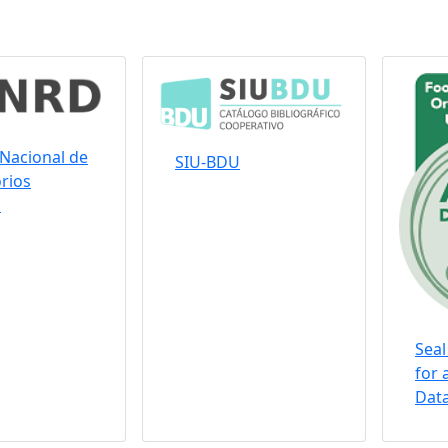
Nacional de
SIU-BDU
rios
s
Seal
for 
Data