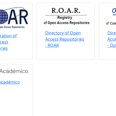
Directory of Open
Dire
ation of
Access Repositories
Acce
cess
- ROAR
- O
ries
Académico