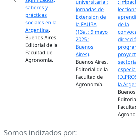
significados,
universitaria :
: impacto
saberes y
Jornadas de
lecciones
prácticas
Extensión de
aprendid
sociales en la
la FAUBA
de la
Argentina
.
(13a. : 9 mayo
convocat
Buenos Aires.
2025 :
dirección
Editorial de la
Buenos
programa
Facultad de
Aires)
.
proyecto
Agronomía.
Buenos Aires.
sectorial
Editorial de la
especiale
Facultad de
(DIPROSE
Agronomía.
la Argent
Buenos A
Editorial 
Facultad
Agronom
Somos indizados por: