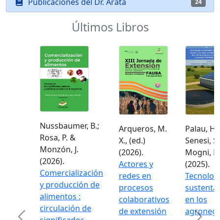
Publicaciones del Dr. Arata
24
Últimos Libros
Nussbaumer, B.;
Arqueros, M.
Palau, H.;
Rosa, P. &
X., (ed.)
Senesi, S.
Monzón, J.
(2026).
Mogni, F.
(2026).
Actores y
(2025).
Comercialización
redes en
Tecnolog
y producción de
procesos
sustenta
alimentos :
colaborativos
en los
circulación de
de extensión
agronego
Previous
Next