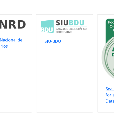
Nacional de
SIU-BDU
rios
s
Seal
for 
Data