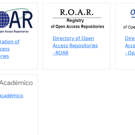
Directory of Open
Dire
ation of
Access Repositories
Acce
cess
- ROAR
- O
ries
Académico