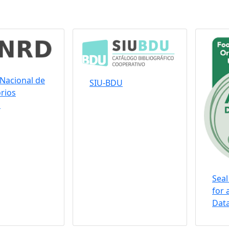
Nacional de
SIU-BDU
rios
s
Seal
for 
Data