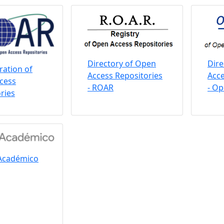
Directory of Open
Dire
ation of
Access Repositories
Acce
cess
- ROAR
- O
ries
Académico