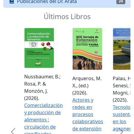
Publicaciones del Dr. Arata
24
Últimos Libros
Nussbaumer, B.;
Arqueros, M.
Palau, H.;
Rosa, P. &
X., (ed.)
Senesi, S. I
Monzón, J.
(2026).
Mogni, F. A
(2026).
Actores y
(2025).
Comercialización
redes en
Tecnologí
y producción de
procesos
sustentabl
alimentos :
colaborativos
en los
circulación de
de extensión
agronegoc