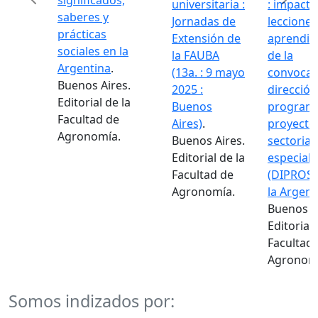
significados,
universitaria :
: impacto 
saberes y
Jornadas de
lecciones
prácticas
Extensión de
aprendida
Previous
Next
sociales en la
la FAUBA
de la
Argentina
.
(13a. : 9 mayo
convocato
Buenos Aires.
2025 :
dirección 
Editorial de la
Buenos
programas
Facultad de
Aires)
.
proyectos
Agronomía.
Buenos Aires.
sectoriales
Editorial de la
especiales
Facultad de
(DIPROSE)
Agronomía.
la Argenti
Buenos Air
Editorial d
Facultad d
Agronomía