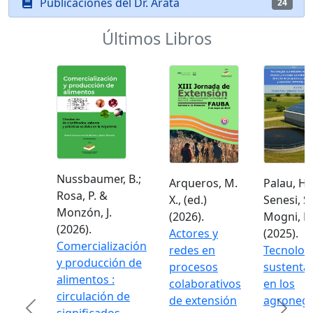
Publicaciones del Dr. Arata
24
Últimos Libros
Nussbaumer, B.;
Arqueros, M.
Palau, H.;
Rosa, P. &
X., (ed.)
Senesi, S.
Monzón, J.
(2026).
Mogni, F.
(2026).
Actores y
(2025).
Comercialización
redes en
Tecnolog
y producción de
procesos
sustenta
alimentos :
colaborativos
en los
circulación de
de extensión
agronego
Previous
Next