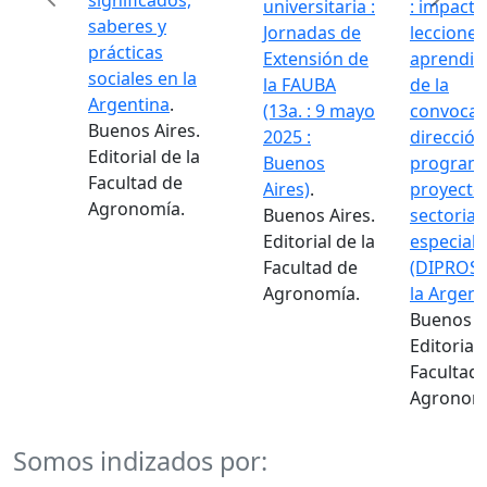
significados,
universitaria :
: impacto
saberes y
Jornadas de
lecciones
prácticas
Extensión de
aprendid
sociales en la
la FAUBA
de la
Argentina
.
(13a. : 9 mayo
convocat
Buenos Aires.
2025 :
dirección
Editorial de la
Buenos
programa
Facultad de
Aires)
.
proyecto
Agronomía.
Buenos Aires.
sectorial
Editorial de la
especiale
Facultad de
(DIPROSE
Agronomía.
la Argent
Buenos A
Editorial 
Facultad
Agronom
Somos indizados por: