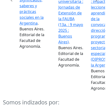
significados,
universitaria :
: impacto y
saberes y
Jornadas de
lecciones
prácticas
Extensión de
aprendidas
Previous
Next
sociales en la
la FAUBA
de la
Argentina
.
(13a. : 9 mayo
convocator
Buenos Aires.
2025 :
dirección d
Editorial de la
Buenos
programas
Facultad de
Aires)
.
proyectos
Agronomía.
Buenos Aires.
sectoriales 
Editorial de la
especiales
Facultad de
(DIPROSE) 
Agronomía.
la Argentin
Buenos Aire
Editorial de
Facultad de
Agronomía