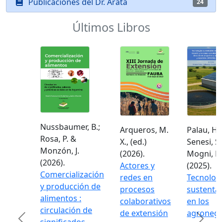
Publicaciones del Dr. Arata
24
Últimos Libros
Nussbaumer, B.;
Arqueros, M.
Palau, H.;
Rosa, P. &
X., (ed.)
Senesi, S. I.
Monzón, J.
(2026).
Mogni, F. A.
(2026).
Actores y
(2025).
Comercialización
redes en
Tecnología
y producción de
procesos
sustentabl
alimentos :
colaborativos
en los
circulación de
de extensión
agronegoc