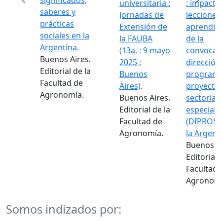
significados,
universitaria :
: impacto
saberes y
Jornadas de
lecciones
prácticas
Extensión de
aprendid
Previous
Next
sociales en la
la FAUBA
de la
Argentina
.
(13a. : 9 mayo
convocat
Buenos Aires.
2025 :
dirección
Editorial de la
Buenos
programa
Facultad de
Aires)
.
proyecto
Agronomía.
Buenos Aires.
sectoriale
Editorial de la
especiale
Facultad de
(DIPROSE
Agronomía.
la Argent
Buenos Ai
Editorial 
Facultad 
Agronomí