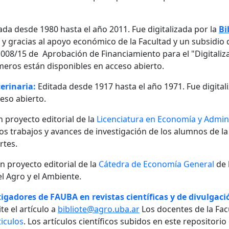
ada desde 1980 hasta el año 2011. Fue digitalizada por la
Bi
, y gracias al apoyo económico de la Facultad y un subsidio d
08/15 de Aprobación de Financiamiento para el "Digitalizaci
meros están disponibles en acceso abierto.
erinaria:
Editada desde 1917 hasta el año 1971. Fue digital
eso abierto.
n proyecto editorial de la
Licenciatura en Economía y Admini
 los trabajos y avances de investigación de los alumnos de la
rtes.
un proyecto editorial de la
Cátedra de Economía General
de 
l Agro y el Ambiente.
igadores de FAUBA en revistas científicas y de divulgació
te el artículo a
bibliote@agro.uba.ar
Los docentes de la Fac
iculos
. Los artículos científicos subidos en este repositori