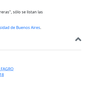
eras", sólo se listan las
rsidad de Buenos Aires
.
T_FAGRO
018