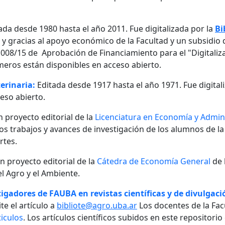
ada desde 1980 hasta el año 2011. Fue digitalizada por la
Bi
, y gracias al apoyo económico de la Facultad y un subsidio d
08/15 de Aprobación de Financiamiento para el "Digitalizaci
meros están disponibles en acceso abierto.
erinaria:
Editada desde 1917 hasta el año 1971. Fue digital
eso abierto.
n proyecto editorial de la
Licenciatura en Economía y Admini
 los trabajos y avances de investigación de los alumnos de la
rtes.
un proyecto editorial de la
Cátedra de Economía General
de 
l Agro y el Ambiente.
igadores de FAUBA en revistas científicas y de divulgació
te el artículo a
bibliote@agro.uba.ar
Los docentes de la Fac
iculos
. Los artículos científicos subidos en este repositori