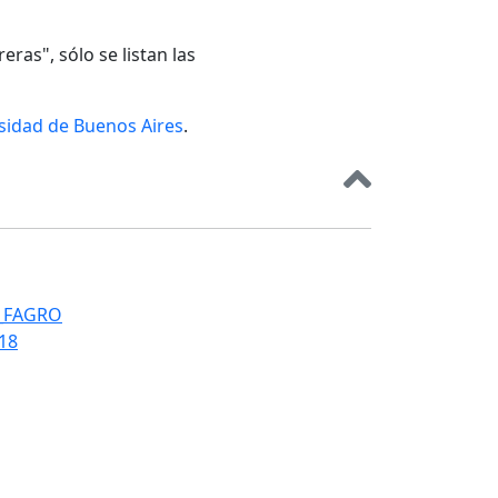
eras", sólo se listan las
rsidad de Buenos Aires
.
T_FAGRO
018