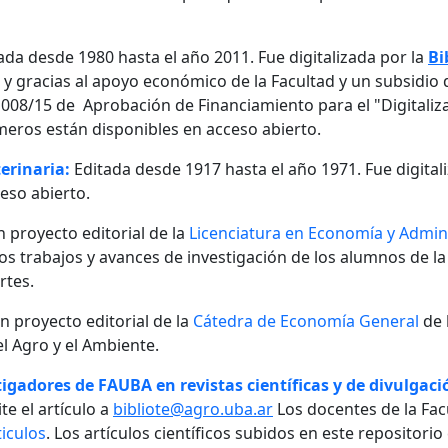
ada desde 1980 hasta el año 2011. Fue digitalizada por la
Bi
, y gracias al apoyo económico de la Facultad y un subsidio d
08/15 de Aprobación de Financiamiento para el "Digitalizaci
meros están disponibles en acceso abierto.
erinaria:
Editada desde 1917 hasta el año 1971. Fue digital
eso abierto.
n proyecto editorial de la
Licenciatura en Economía y Admini
 los trabajos y avances de investigación de los alumnos de la
rtes.
un proyecto editorial de la
Cátedra de Economía General
de 
l Agro y el Ambiente.
igadores de FAUBA en revistas científicas y de divulgació
te el artículo a
bibliote@agro.uba.ar
Los docentes de la Fac
iculos
. Los artículos científicos subidos en este repositori