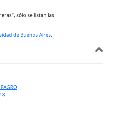
eras", sólo se listan las
rsidad de Buenos Aires
.
T_FAGRO
018