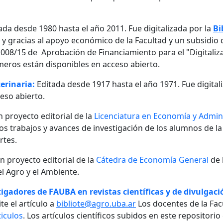
ada desde 1980 hasta el año 2011. Fue digitalizada por la
Bi
, y gracias al apoyo económico de la Facultad y un subsidio d
08/15 de Aprobación de Financiamiento para el "Digitalizaci
meros están disponibles en acceso abierto.
erinaria:
Editada desde 1917 hasta el año 1971. Fue digital
eso abierto.
n proyecto editorial de la
Licenciatura en Economía y Admini
 los trabajos y avances de investigación de los alumnos de la
rtes.
un proyecto editorial de la
Cátedra de Economía General
de 
l Agro y el Ambiente.
igadores de FAUBA en revistas científicas y de divulgació
te el artículo a
bibliote@agro.uba.ar
Los docentes de la Fac
iculos
. Los artículos científicos subidos en este repositori