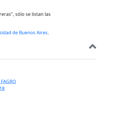
eras", sólo se listan las
rsidad de Buenos Aires
.
T_FAGRO
018