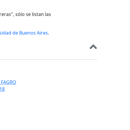
eras", sólo se listan las
rsidad de Buenos Aires
.
T_FAGRO
018