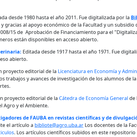
ada desde 1980 hasta el año 2011. Fue digitalizada por la
Bi
, y gracias al apoyo económico de la Facultad y un subsidio d
08/15 de Aprobación de Financiamiento para el "Digitalizaci
meros están disponibles en acceso abierto.
erinaria:
Editada desde 1917 hasta el año 1971. Fue digital
eso abierto.
n proyecto editorial de la
Licenciatura en Economía y Admini
 los trabajos y avances de investigación de los alumnos de la
rtes.
un proyecto editorial de la
Cátedra de Economía General
de 
l Agro y el Ambiente.
igadores de FAUBA en revistas científicas y de divulgació
te el artículo a
bibliote@agro.uba.ar
Los docentes de la Fac
iculos
. Los artículos científicos subidos en este repositori