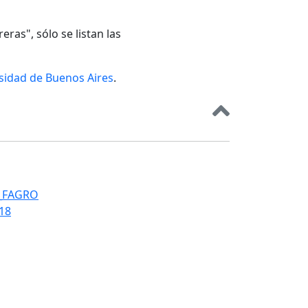
eras", sólo se listan las
rsidad de Buenos Aires
.
T_FAGRO
018