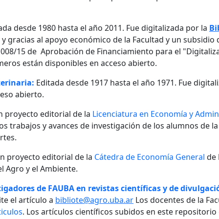
ada desde 1980 hasta el año 2011. Fue digitalizada por la
Bi
, y gracias al apoyo económico de la Facultad y un subsidio d
08/15 de Aprobación de Financiamiento para el "Digitalizaci
meros están disponibles en acceso abierto.
erinaria:
Editada desde 1917 hasta el año 1971. Fue digital
eso abierto.
n proyecto editorial de la
Licenciatura en Economía y Admini
 los trabajos y avances de investigación de los alumnos de la
rtes.
un proyecto editorial de la
Cátedra de Economía General
de 
l Agro y el Ambiente.
igadores de FAUBA en revistas científicas y de divulgació
te el artículo a
bibliote@agro.uba.ar
Los docentes de la Fac
iculos
. Los artículos científicos subidos en este repositori