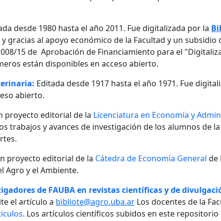
ada desde 1980 hasta el año 2011. Fue digitalizada por la
Bi
, y gracias al apoyo económico de la Facultad y un subsidio d
08/15 de Aprobación de Financiamiento para el "Digitalizaci
meros están disponibles en acceso abierto.
erinaria:
Editada desde 1917 hasta el año 1971. Fue digital
eso abierto.
n proyecto editorial de la
Licenciatura en Economía y Admini
 los trabajos y avances de investigación de los alumnos de la
rtes.
un proyecto editorial de la
Cátedra de Economía General
de 
l Agro y el Ambiente.
igadores de FAUBA en revistas científicas y de divulgació
te el artículo a
bibliote@agro.uba.ar
Los docentes de la Fac
iculos
. Los artículos científicos subidos en este repositori