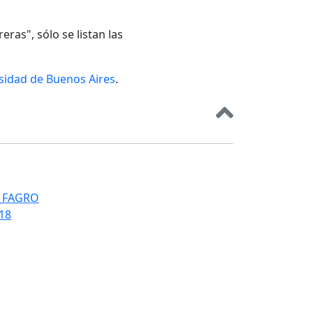
eras", sólo se listan las
rsidad de Buenos Aires
.
T_FAGRO
018