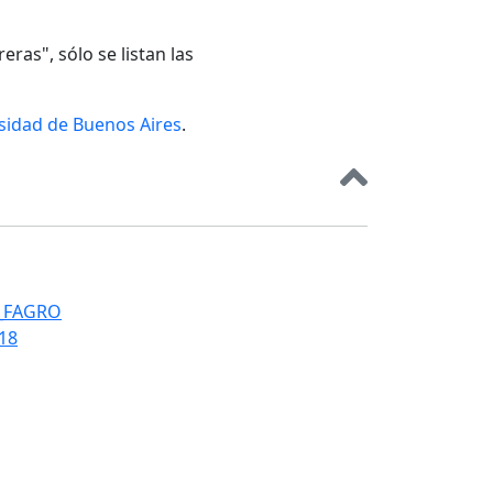
eras", sólo se listan las
rsidad de Buenos Aires
.
T_FAGRO
018