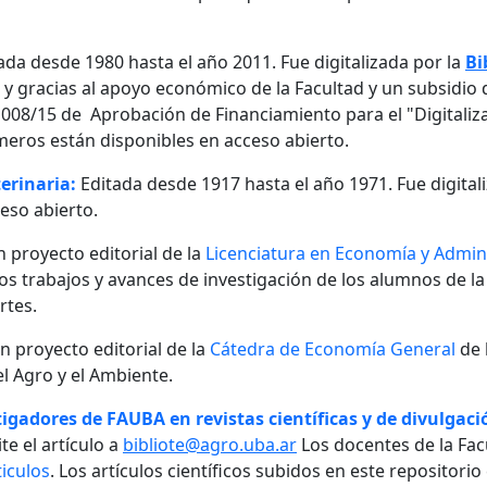
ada desde 1980 hasta el año 2011. Fue digitalizada por la
Bi
, y gracias al apoyo económico de la Facultad y un subsidio d
08/15 de Aprobación de Financiamiento para el "Digitalizaci
meros están disponibles en acceso abierto.
erinaria:
Editada desde 1917 hasta el año 1971. Fue digital
eso abierto.
n proyecto editorial de la
Licenciatura en Economía y Admini
 los trabajos y avances de investigación de los alumnos de la
rtes.
un proyecto editorial de la
Cátedra de Economía General
de 
l Agro y el Ambiente.
igadores de FAUBA en revistas científicas y de divulgació
te el artículo a
bibliote@agro.uba.ar
Los docentes de la Fac
iculos
. Los artículos científicos subidos en este repositori