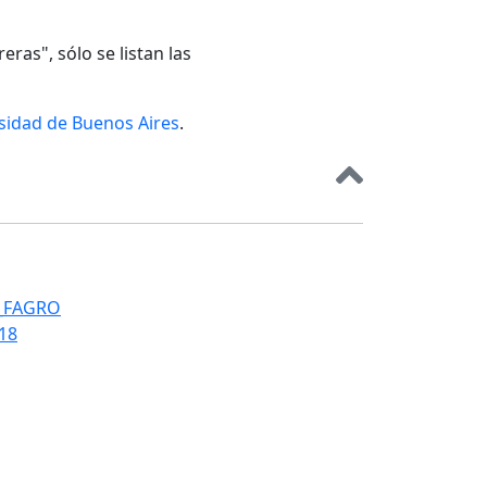
eras", sólo se listan las
rsidad de Buenos Aires
.
T_FAGRO
018