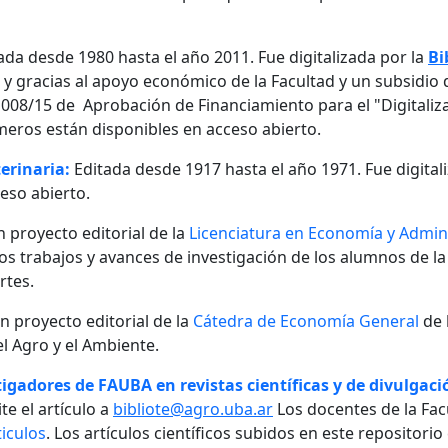
ada desde 1980 hasta el año 2011. Fue digitalizada por la
Bi
, y gracias al apoyo económico de la Facultad y un subsidio d
08/15 de Aprobación de Financiamiento para el "Digitalizaci
meros están disponibles en acceso abierto.
erinaria:
Editada desde 1917 hasta el año 1971. Fue digital
eso abierto.
n proyecto editorial de la
Licenciatura en Economía y Admini
 los trabajos y avances de investigación de los alumnos de la
rtes.
un proyecto editorial de la
Cátedra de Economía General
de 
l Agro y el Ambiente.
igadores de FAUBA en revistas científicas y de divulgació
te el artículo a
bibliote@agro.uba.ar
Los docentes de la Fac
iculos
. Los artículos científicos subidos en este repositori