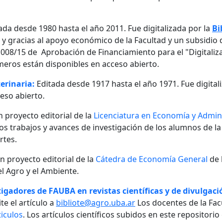
ada desde 1980 hasta el año 2011. Fue digitalizada por la
Bi
, y gracias al apoyo económico de la Facultad y un subsidio d
08/15 de Aprobación de Financiamiento para el "Digitalizaci
meros están disponibles en acceso abierto.
erinaria:
Editada desde 1917 hasta el año 1971. Fue digital
eso abierto.
n proyecto editorial de la
Licenciatura en Economía y Admini
 los trabajos y avances de investigación de los alumnos de la
rtes.
un proyecto editorial de la
Cátedra de Economía General
de 
l Agro y el Ambiente.
igadores de FAUBA en revistas científicas y de divulgació
te el artículo a
bibliote@agro.uba.ar
Los docentes de la Fac
iculos
. Los artículos científicos subidos en este repositori