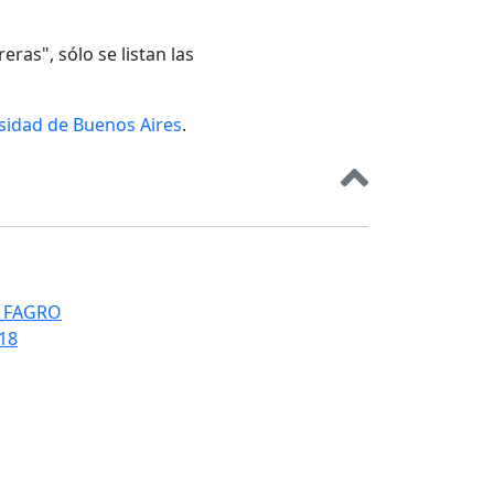
eras", sólo se listan las
rsidad de Buenos Aires
.
T_FAGRO
018