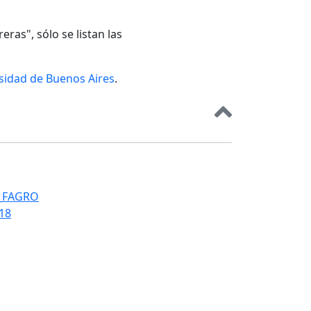
eras", sólo se listan las
rsidad de Buenos Aires
.
T_FAGRO
018