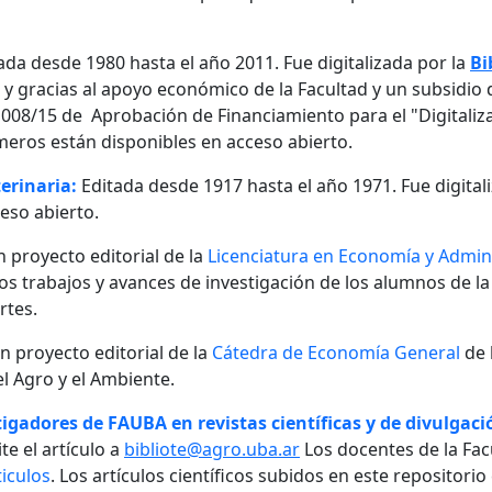
ada desde 1980 hasta el año 2011. Fue digitalizada por la
Bi
, y gracias al apoyo económico de la Facultad y un subsidio d
08/15 de Aprobación de Financiamiento para el "Digitalizaci
meros están disponibles en acceso abierto.
erinaria:
Editada desde 1917 hasta el año 1971. Fue digital
eso abierto.
n proyecto editorial de la
Licenciatura en Economía y Admini
 los trabajos y avances de investigación de los alumnos de la
rtes.
un proyecto editorial de la
Cátedra de Economía General
de 
l Agro y el Ambiente.
igadores de FAUBA en revistas científicas y de divulgació
te el artículo a
bibliote@agro.uba.ar
Los docentes de la Fac
iculos
. Los artículos científicos subidos en este repositori