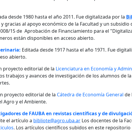
ada desde 1980 hasta el año 2011. Fue digitalizada por la
Bi
, y gracias al apoyo económico de la Facultad y un subsidio d
08/15 de Aprobación de Financiamiento para el "Digitalizaci
meros están disponibles en acceso abierto.
erinaria:
Editada desde 1917 hasta el año 1971. Fue digital
eso abierto.
n proyecto editorial de la
Licenciatura en Economía y Admini
 los trabajos y avances de investigación de los alumnos de la
rtes.
un proyecto editorial de la
Cátedra de Economía General
de 
l Agro y el Ambiente.
igadores de FAUBA en revistas científicas y de divulgació
te el artículo a
bibliote@agro.uba.ar
Los docentes de la Fac
iculos
. Los artículos científicos subidos en este repositori