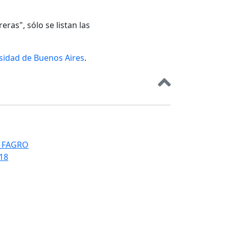
eras", sólo se listan las
rsidad de Buenos Aires
.
T_FAGRO
018