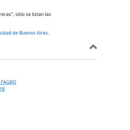
eras", sólo se listan las
rsidad de Buenos Aires
.
T_FAGRO
018