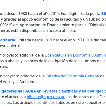
ada desde 1980 hasta el año 2011. Fue digitalizada por la
Bi
, y gracias al apoyo económico de la Facultad y un subsidio d
08/15 de Aprobación de Financiamiento para el "Digitalizaci
meros están disponibles en acceso abierto.
erinaria:
Editada desde 1917 hasta el año 1971. Fue digital
eso abierto.
n proyecto editorial de la
Licenciatura en Economía y Admini
 los trabajos y avances de investigación de los alumnos de la
rtes.
un proyecto editorial de la
Cátedra de Economía General
de 
l Agro y el Ambiente.
igadores de FAUBA en revistas científicas y de divulgació
te el artículo a
bibliote@agro.uba.ar
Los docentes de la Fac
iculos
. Los artículos científicos subidos en este repositori