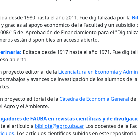
ada desde 1980 hasta el año 2011. Fue digitalizada por la
Bi
, y gracias al apoyo económico de la Facultad y un subsidio d
08/15 de Aprobación de Financiamiento para el "Digitalizaci
meros están disponibles en acceso abierto.
erinaria:
Editada desde 1917 hasta el año 1971. Fue digital
eso abierto.
n proyecto editorial de la
Licenciatura en Economía y Admini
 los trabajos y avances de investigación de los alumnos de la
rtes.
un proyecto editorial de la
Cátedra de Economía General
de 
l Agro y el Ambiente.
igadores de FAUBA en revistas científicas y de divulgació
te el artículo a
bibliote@agro.uba.ar
Los docentes de la Fac
iculos
. Los artículos científicos subidos en este repositori