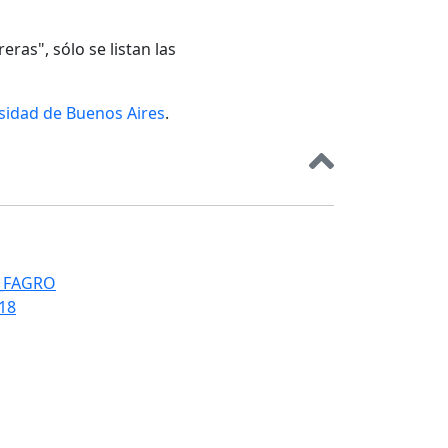
eras", sólo se listan las
rsidad de Buenos Aires
.
T_FAGRO
018