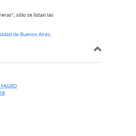
eras", sólo se listan las
rsidad de Buenos Aires
.
T_FAGRO
018