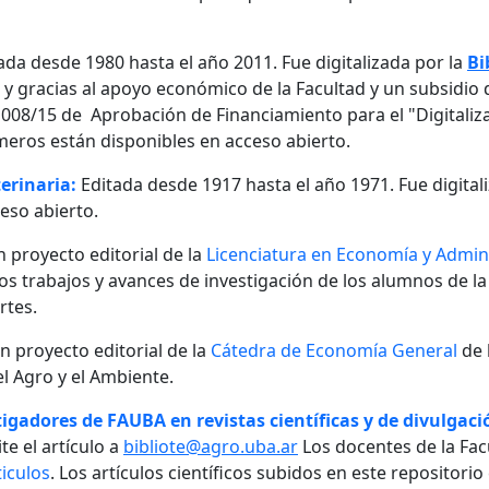
ada desde 1980 hasta el año 2011. Fue digitalizada por la
Bi
, y gracias al apoyo económico de la Facultad y un subsidio d
08/15 de Aprobación de Financiamiento para el "Digitalizaci
meros están disponibles en acceso abierto.
erinaria:
Editada desde 1917 hasta el año 1971. Fue digital
eso abierto.
n proyecto editorial de la
Licenciatura en Economía y Admini
 los trabajos y avances de investigación de los alumnos de la
rtes.
un proyecto editorial de la
Cátedra de Economía General
de 
l Agro y el Ambiente.
igadores de FAUBA en revistas científicas y de divulgació
te el artículo a
bibliote@agro.uba.ar
Los docentes de la Fac
iculos
. Los artículos científicos subidos en este repositori