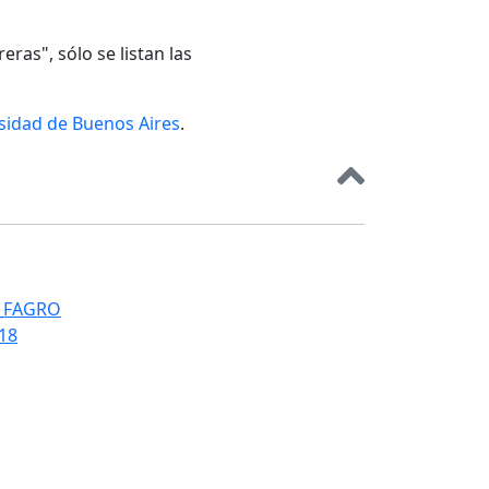
eras", sólo se listan las
rsidad de Buenos Aires
.
T_FAGRO
018