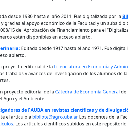
ada desde 1980 hasta el año 2011. Fue digitalizada por la
Bi
, y gracias al apoyo económico de la Facultad y un subsidio d
08/15 de Aprobación de Financiamiento para el "Digitalizaci
meros están disponibles en acceso abierto.
erinaria:
Editada desde 1917 hasta el año 1971. Fue digital
eso abierto.
n proyecto editorial de la
Licenciatura en Economía y Admini
 los trabajos y avances de investigación de los alumnos de la
rtes.
un proyecto editorial de la
Cátedra de Economía General
de 
l Agro y el Ambiente.
igadores de FAUBA en revistas científicas y de divulgació
te el artículo a
bibliote@agro.uba.ar
Los docentes de la Fac
iculos
. Los artículos científicos subidos en este repositori