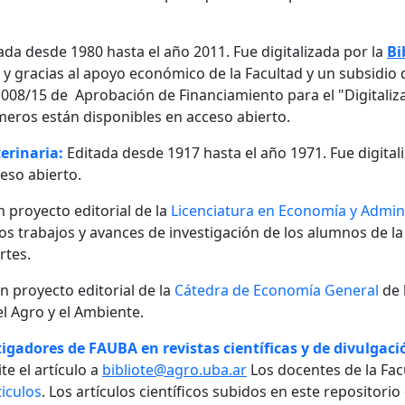
ada desde 1980 hasta el año 2011. Fue digitalizada por la
Bi
, y gracias al apoyo económico de la Facultad y un subsidio d
08/15 de Aprobación de Financiamiento para el "Digitalizaci
meros están disponibles en acceso abierto.
erinaria:
Editada desde 1917 hasta el año 1971. Fue digital
eso abierto.
n proyecto editorial de la
Licenciatura en Economía y Admini
 los trabajos y avances de investigación de los alumnos de la
rtes.
un proyecto editorial de la
Cátedra de Economía General
de 
l Agro y el Ambiente.
igadores de FAUBA en revistas científicas y de divulgació
te el artículo a
bibliote@agro.uba.ar
Los docentes de la Fac
iculos
. Los artículos científicos subidos en este repositori