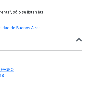
eras", sólo se listan las
rsidad de Buenos Aires
.
T_FAGRO
018