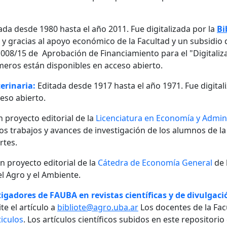
ada desde 1980 hasta el año 2011. Fue digitalizada por la
Bi
, y gracias al apoyo económico de la Facultad y un subsidio d
08/15 de Aprobación de Financiamiento para el "Digitalizaci
meros están disponibles en acceso abierto.
erinaria:
Editada desde 1917 hasta el año 1971. Fue digital
eso abierto.
n proyecto editorial de la
Licenciatura en Economía y Admini
 los trabajos y avances de investigación de los alumnos de la
rtes.
un proyecto editorial de la
Cátedra de Economía General
de 
l Agro y el Ambiente.
igadores de FAUBA en revistas científicas y de divulgació
te el artículo a
bibliote@agro.uba.ar
Los docentes de la Fac
iculos
. Los artículos científicos subidos en este repositori