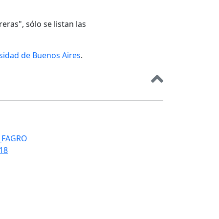
eras", sólo se listan las
rsidad de Buenos Aires
.
T_FAGRO
018