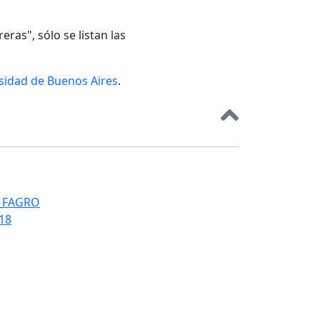
eras", sólo se listan las
rsidad de Buenos Aires
.
T_FAGRO
018