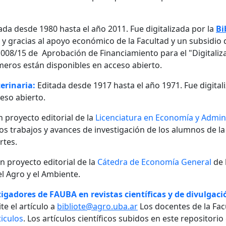
ada desde 1980 hasta el año 2011. Fue digitalizada por la
Bi
, y gracias al apoyo económico de la Facultad y un subsidio d
08/15 de Aprobación de Financiamiento para el "Digitalizaci
meros están disponibles en acceso abierto.
erinaria:
Editada desde 1917 hasta el año 1971. Fue digital
eso abierto.
n proyecto editorial de la
Licenciatura en Economía y Admini
 los trabajos y avances de investigación de los alumnos de la
rtes.
un proyecto editorial de la
Cátedra de Economía General
de 
l Agro y el Ambiente.
igadores de FAUBA en revistas científicas y de divulgació
te el artículo a
bibliote@agro.uba.ar
Los docentes de la Fac
iculos
. Los artículos científicos subidos en este repositori