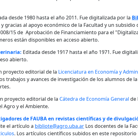
ada desde 1980 hasta el año 2011. Fue digitalizada por la
Bi
, y gracias al apoyo económico de la Facultad y un subsidio d
08/15 de Aprobación de Financiamiento para el "Digitalizaci
meros están disponibles en acceso abierto.
erinaria:
Editada desde 1917 hasta el año 1971. Fue digital
eso abierto.
n proyecto editorial de la
Licenciatura en Economía y Admini
 los trabajos y avances de investigación de los alumnos de la
rtes.
un proyecto editorial de la
Cátedra de Economía General
de 
l Agro y el Ambiente.
igadores de FAUBA en revistas científicas y de divulgació
te el artículo a
bibliote@agro.uba.ar
Los docentes de la Fac
iculos
. Los artículos científicos subidos en este repositori