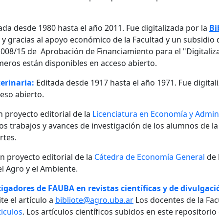
ada desde 1980 hasta el año 2011. Fue digitalizada por la
Bi
, y gracias al apoyo económico de la Facultad y un subsidio d
08/15 de Aprobación de Financiamiento para el "Digitalizaci
meros están disponibles en acceso abierto.
erinaria:
Editada desde 1917 hasta el año 1971. Fue digital
eso abierto.
n proyecto editorial de la
Licenciatura en Economía y Admini
 los trabajos y avances de investigación de los alumnos de la
rtes.
un proyecto editorial de la
Cátedra de Economía General
de 
l Agro y el Ambiente.
igadores de FAUBA en revistas científicas y de divulgació
te el artículo a
bibliote@agro.uba.ar
Los docentes de la Fac
iculos
. Los artículos científicos subidos en este repositori