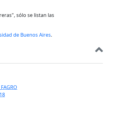
eras", sólo se listan las
rsidad de Buenos Aires
.
T_FAGRO
018