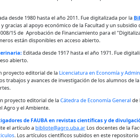
ada desde 1980 hasta el año 2011. Fue digitalizada por la
Bi
, y gracias al apoyo económico de la Facultad y un subsidio d
08/15 de Aprobación de Financiamiento para el "Digitalizaci
meros están disponibles en acceso abierto.
erinaria:
Editada desde 1917 hasta el año 1971. Fue digital
eso abierto.
n proyecto editorial de la
Licenciatura en Economía y Admini
 los trabajos y avances de investigación de los alumnos de la
rtes.
un proyecto editorial de la
Cátedra de Economía General
de 
l Agro y el Ambiente.
igadores de FAUBA en revistas científicas y de divulgació
te el artículo a
bibliote@agro.uba.ar
Los docentes de la Fac
iculos
. Los artículos científicos subidos en este repositori