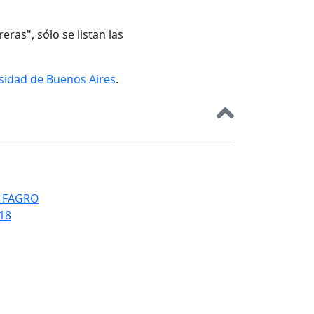
eras", sólo se listan las
rsidad de Buenos Aires
.
T_FAGRO
018