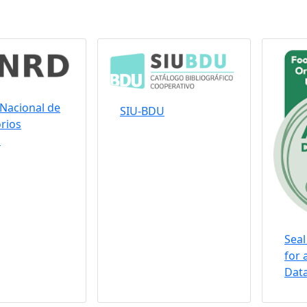
Nacional de
SIU-BDU
rios
s
Seal
for 
Data