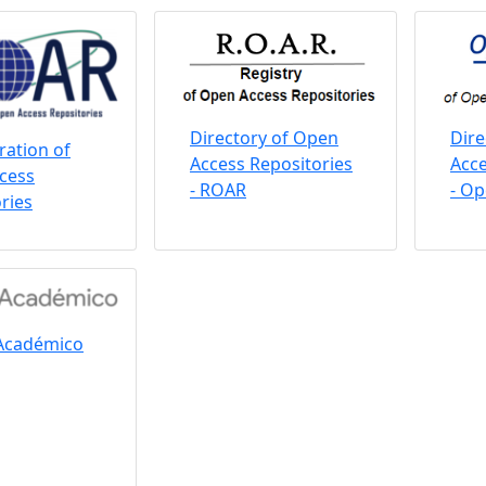
Directory of Open
Dire
ation of
Access Repositories
Acce
cess
- ROAR
- O
ries
Académico