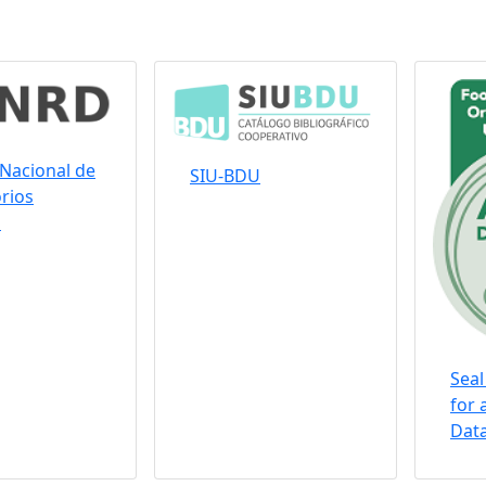
Nacional de
SIU-BDU
rios
s
Seal
for 
Data