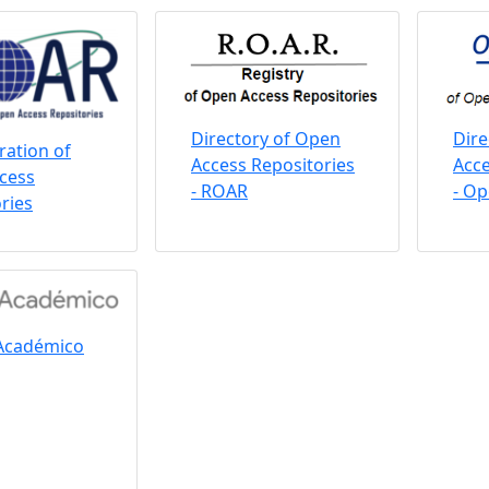
Directory of Open
Dire
ation of
Access Repositories
Acce
cess
- ROAR
- O
ries
Académico