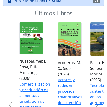
Publicaciones del Dr. Arata
24
Últimos Libros
Nussbaumer, B.;
Arqueros, M.
Palau, H.;
Rosa, P. &
X., (ed.)
Senesi, S. 
Monzón, J.
(2026).
Mogni, F. 
(2026).
Actores y
(2025).
Comercialización
redes en
Tecnologí
y producción de
procesos
sustentab
alimentos :
colaborativos
en los
circulación de
de extensión
agronego