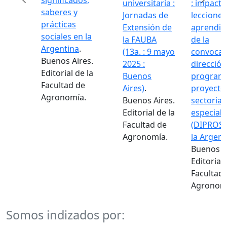
significados,
universitaria :
: impacto 
saberes y
Jornadas de
lecciones
prácticas
Extensión de
aprendid
Previous
Next
sociales en la
la FAUBA
de la
Argentina
.
(13a. : 9 mayo
convocato
Buenos Aires.
2025 :
dirección
Editorial de la
Buenos
programa
Facultad de
Aires)
.
proyectos
Agronomía.
Buenos Aires.
sectoriale
Editorial de la
especiale
Facultad de
(DIPROSE)
Agronomía.
la Argenti
Buenos Ai
Editorial d
Facultad 
Agronomí