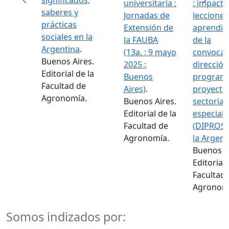
significados,
universitaria :
: impacto
saberes y
Jornadas de
lecciones
prácticas
Extensión de
aprendid
sociales en la
la FAUBA
de la
Argentina
.
(13a. : 9 mayo
convocat
Buenos Aires.
2025 :
dirección
Editorial de la
Buenos
programa
Facultad de
Aires)
.
proyecto
Agronomía.
Buenos Aires.
sectorial
Editorial de la
especiale
Facultad de
(DIPROSE
Agronomía.
la Argent
Buenos A
Editorial 
Facultad
Agronom
Somos indizados por: