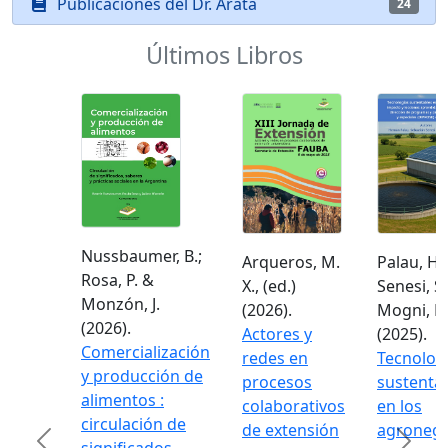
Publicaciones del Dr. Arata
24
Últimos Libros
Nussbaumer, B.;
Arqueros, M.
Palau, H.;
Rosa, P. &
X., (ed.)
Senesi, S.
Monzón, J.
(2026).
Mogni, F.
(2026).
Actores y
(2025).
Comercialización
redes en
Tecnolog
y producción de
procesos
sustenta
alimentos :
colaborativos
en los
circulación de
de extensión
agronego
Previous
Next