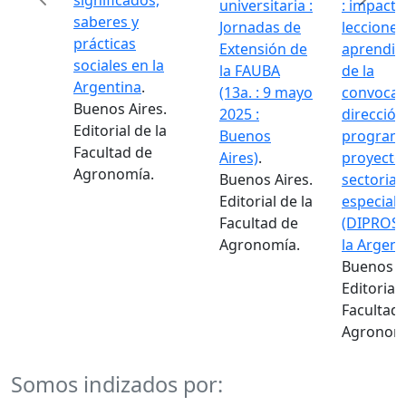
significados,
universitaria :
: impacto y
saberes y
Jornadas de
lecciones
prácticas
Extensión de
aprendidas
Previous
Next
sociales en la
la FAUBA
de la
Argentina
.
(13a. : 9 mayo
convocator
Buenos Aires.
2025 :
dirección d
Editorial de la
Buenos
programas
Facultad de
Aires)
.
proyectos
Agronomía.
Buenos Aires.
sectoriales 
Editorial de la
especiales
Facultad de
(DIPROSE) 
Agronomía.
la Argentin
Buenos Aire
Editorial de
Facultad de
Agronomía