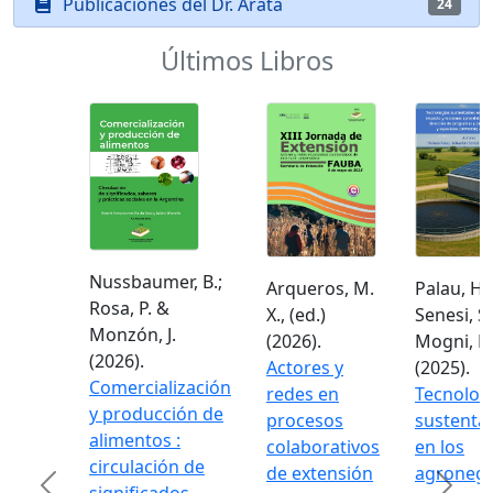
Publicaciones del Dr. Arata
24
Últimos Libros
Nussbaumer, B.;
Arqueros, M.
Palau, H.;
Rosa, P. &
X., (ed.)
Senesi, S. I.
Monzón, J.
(2026).
Mogni, F. A.
(2026).
Actores y
(2025).
Comercialización
redes en
Tecnología
y producción de
procesos
sustentabl
alimentos :
colaborativos
en los
circulación de
de extensión
agronegoc