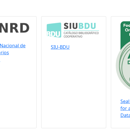
Nacional de
SIU-BDU
rios
s
Seal
for 
Data