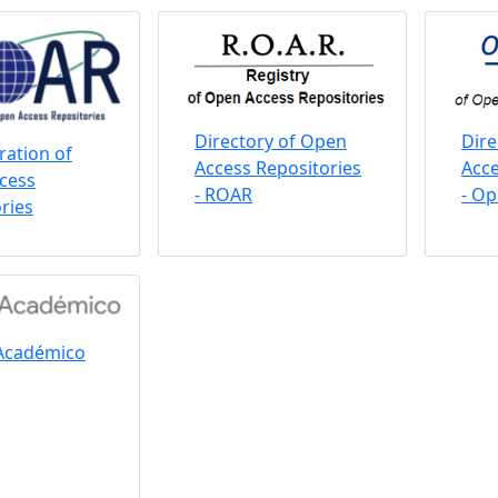
Directory of Open
Dire
ation of
Access Repositories
Acce
cess
- ROAR
- O
ries
Académico