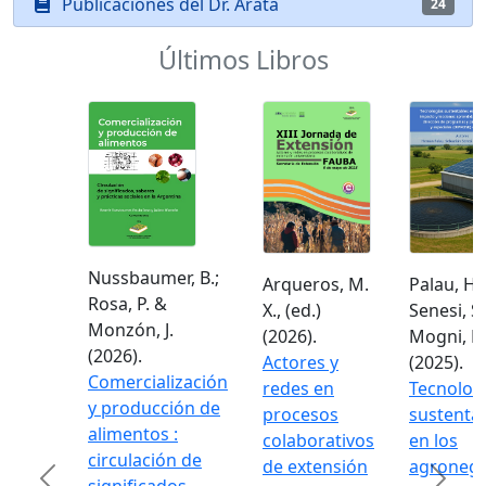
Publicaciones del Dr. Arata
24
Últimos Libros
Nussbaumer, B.;
Arqueros, M.
Palau, H.;
Rosa, P. &
X., (ed.)
Senesi, S. I
Monzón, J.
(2026).
Mogni, F. A
(2026).
Actores y
(2025).
Comercialización
redes en
Tecnologí
y producción de
procesos
sustentabl
alimentos :
colaborativos
en los
circulación de
de extensión
agronegoc