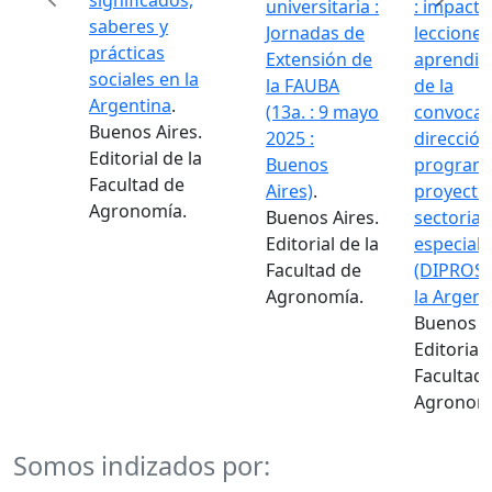
significados,
universitaria :
: impacto 
saberes y
Jornadas de
lecciones
prácticas
Extensión de
aprendida
Previous
Next
sociales en la
la FAUBA
de la
Argentina
.
(13a. : 9 mayo
convocato
Buenos Aires.
2025 :
dirección 
Editorial de la
Buenos
programas
Facultad de
Aires)
.
proyectos
Agronomía.
Buenos Aires.
sectoriales
Editorial de la
especiales
Facultad de
(DIPROSE)
Agronomía.
la Argenti
Buenos Air
Editorial d
Facultad d
Agronomía