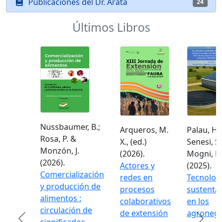
Publicaciones del Dr. Arata
24
Últimos Libros
Nussbaumer, B.;
Arqueros, M.
Palau, H.;
Rosa, P. &
X., (ed.)
Senesi, S.
Monzón, J.
(2026).
Mogni, F.
(2026).
Actores y
(2025).
Comercialización
redes en
Tecnolog
y producción de
procesos
sustenta
alimentos :
colaborativos
en los
circulación de
de extensión
agronego
Previous
Next