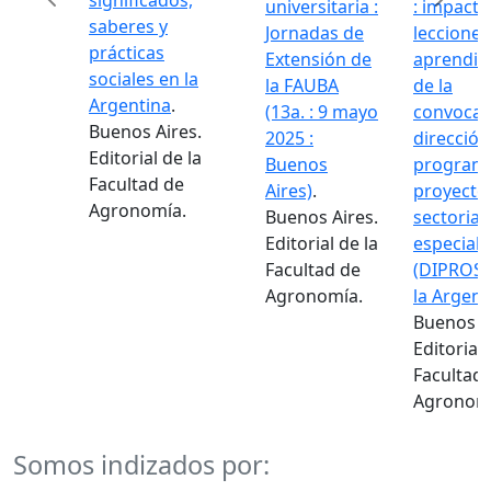
significados,
universitaria :
: impacto
saberes y
Jornadas de
lecciones
prácticas
Extensión de
aprendid
sociales en la
la FAUBA
de la
Argentina
.
(13a. : 9 mayo
convocat
Buenos Aires.
2025 :
dirección
Editorial de la
Buenos
programa
Facultad de
Aires)
.
proyecto
Agronomía.
Buenos Aires.
sectorial
Editorial de la
especiale
Facultad de
(DIPROSE
Agronomía.
la Argent
Buenos A
Editorial 
Facultad
Agronom
Somos indizados por: