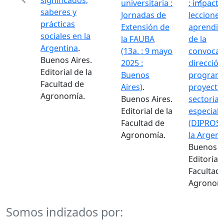
significados,
universitaria :
: impacto 
saberes y
Jornadas de
lecciones
prácticas
Extensión de
aprendid
Previous
Next
sociales en la
la FAUBA
de la
Argentina
.
(13a. : 9 mayo
convocato
Buenos Aires.
2025 :
dirección
Editorial de la
Buenos
programa
Facultad de
Aires)
.
proyectos
Agronomía.
Buenos Aires.
sectoriale
Editorial de la
especiale
Facultad de
(DIPROSE)
Agronomía.
la Argenti
Buenos Ai
Editorial d
Facultad 
Agronomí