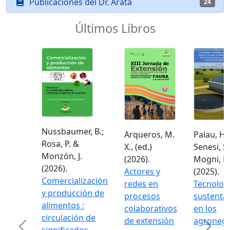
Publicaciones del Dr. Arata
24
Últimos Libros
Nussbaumer, B.;
Arqueros, M.
Palau, H.;
Rosa, P. &
X., (ed.)
Senesi, S. 
Monzón, J.
(2026).
Mogni, F. 
(2026).
Actores y
(2025).
Comercialización
redes en
Tecnologí
y producción de
procesos
sustentab
alimentos :
colaborativos
en los
circulación de
de extensión
agronego