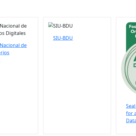
SIU-BDU
Nacional de
rios
s
Seal
for 
Data