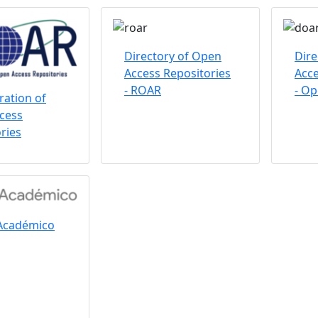
Directory of Open
Dire
Access Repositories
Acce
- ROAR
- O
ation of
cess
ries
Académico