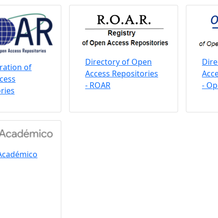
Directory of Open
Dire
ation of
Access Repositories
Acce
cess
- ROAR
- O
ries
Académico