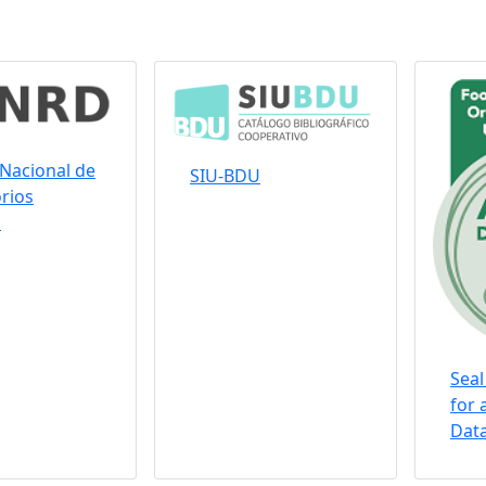
Nacional de
SIU-BDU
rios
s
Seal
for 
Data