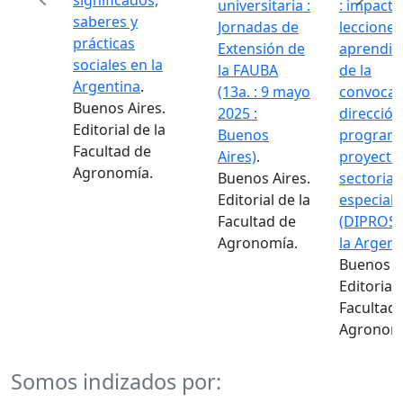
significados,
universitaria :
: impacto
saberes y
Jornadas de
lecciones
prácticas
Extensión de
aprendid
Previous
Next
sociales en la
la FAUBA
de la
Argentina
.
(13a. : 9 mayo
convocat
Buenos Aires.
2025 :
dirección
Editorial de la
Buenos
programa
Facultad de
Aires)
.
proyecto
Agronomía.
Buenos Aires.
sectorial
Editorial de la
especiale
Facultad de
(DIPROSE
Agronomía.
la Argent
Buenos Ai
Editorial 
Facultad 
Agronomí