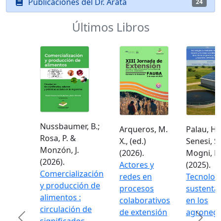
Publicaciones del Dr. Arata
24
Últimos Libros
Nussbaumer, B.;
Arqueros, M.
Palau, H.;
Rosa, P. &
X., (ed.)
Senesi, S.
Monzón, J.
(2026).
Mogni, F.
(2026).
Actores y
(2025).
Comercialización
redes en
Tecnolog
y producción de
procesos
sustenta
alimentos :
colaborativos
en los
circulación de
de extensión
agronego